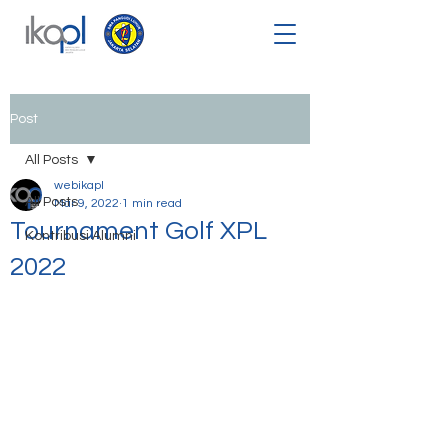
Post
All Posts
webikapl
All Posts
Mar 9, 2022
1 min read
Tournament Golf XPL
Kontribusi Alumni
2022