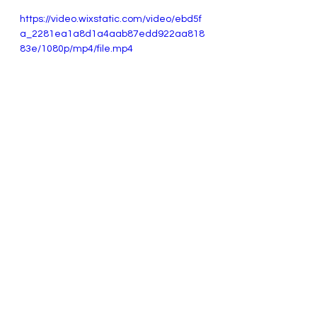
https://video.wixstatic.com/video/ebd5f
a_2281ea1a8d1a4aab87edd922aa818
83e/1080p/mp4/file.mp4
https://video.wixstatic.com/video/ebd5f
a_0a56651b45674ec8a3f962dde9f96fa
b/1080p/mp4/file.mp4
https://video.wixstatic.com/video/ebd5f
a_9e0ed95905f94c38a3e37fec193bb30
c/1080p/mp4/file.mp4