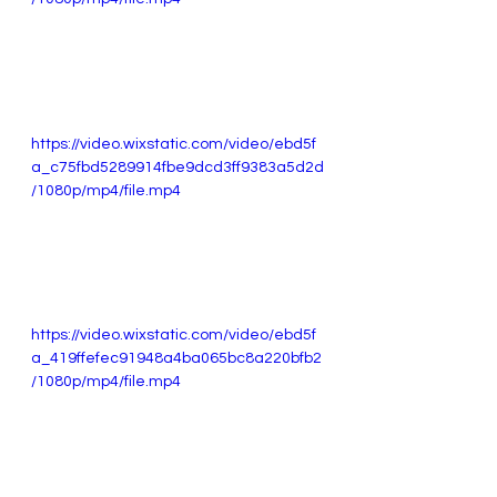
https://video.wixstatic.com/video/ebd5f
a_c75fbd5289914fbe9dcd3ff9383a5d2d
/1080p/mp4/file.mp4
https://video.wixstatic.com/video/ebd5f
a_419ffefec91948a4ba065bc8a220bfb2
/1080p/mp4/file.mp4