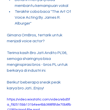
membantu kemampuan vokal
Terakhir coba baca "The Art Of 
Voice Acting By. James R. 
Alburger"
Gimana OmBros, tertarik untuk 
menjadi voice actor?
Terima kasih Bro Jati Andito PL'06, 
semoga sharingnya bisa 
menginspirasi bros - bros PL untuk 
berkarya di industri ini.
Berikut beberapa sneak peak 
karya bro Jati...Enjoy!
https://video.wixstatic.com/video/ebd5f
a_f92515bb131b4ee4bb366f8fde70b6fb
/1080p/mp4/file.mp4