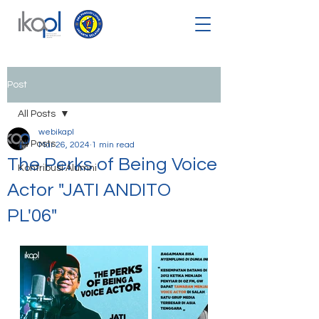
Post
All Posts
webikapl
All Posts
Mar 26, 2024
1 min read
The Perks of Being Voice
Kontribusi Alumni
Actor "JATI ANDITO
PL'06"