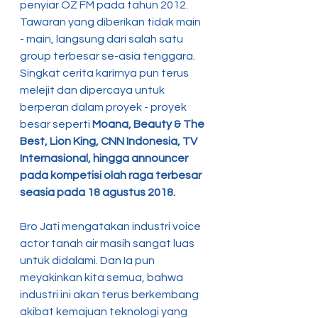
penyiar OZ FM pada tahun 2012. 
Tawaran yang diberikan tidak main 
- main, langsung dari salah satu 
group terbesar se-asia tenggara. 
Singkat cerita karirnya pun terus 
melejit dan dipercaya untuk 
berperan dalam proyek - proyek 
besar seperti 
Moana, Beauty & The 
Best, Lion King, CNN Indonesia, TV 
Internasional, hingga announcer 
pada kompetisi olah raga terbesar 
seasia pada 18 agustus 2018.
Bro Jati mengatakan industri voice 
actor tanah air masih sangat luas 
untuk didalami. Dan Ia pun 
meyakinkan kita semua, bahwa 
industri ini akan terus berkembang 
akibat kemajuan teknologi yang 