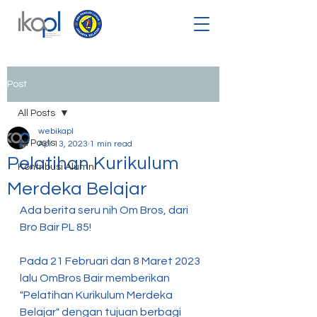
Post
All Posts
webikapl
All Posts
Apr 13, 2023
1 min read
Pelatihan Kurikulum
Kontribusi Alumni
Merdeka Belajar
Ada berita seru nih Om Bros, dari 
Bro Bair PL 85!
Pada 21 Februari dan 8 Maret 2023 
lalu OmBros Bair memberikan 
"Pelatihan Kurikulum Merdeka 
Belajar" dengan tujuan berbagi 