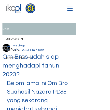
Post
All Posts
webikapl
All Posts
Jan 9, 2023
1 min read
Om Bros udah siap
Kontribusi Alumni
menghadapi tahun
2023?
Belom lama ini Om Bro 
Suahasil Nazara PL'88 
yang sekarang 
menjabat sebagai 