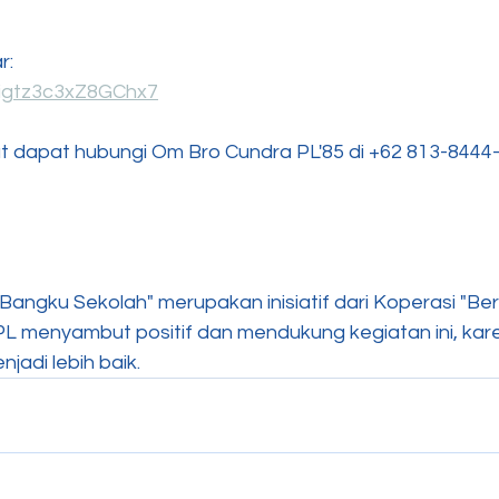
r:
vUigtz3c3xZ8GChx7
njut dapat hubungi Om Bro Cundra PL'85 di +62 813-8444
Bangku Sekolah" merupakan inisiatif dari Koperasi "Ber
PL menyambut positif dan mendukung kegiatan ini, kar
adi lebih baik.