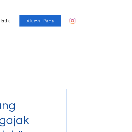
Alumni Page
istik
ang
gajak