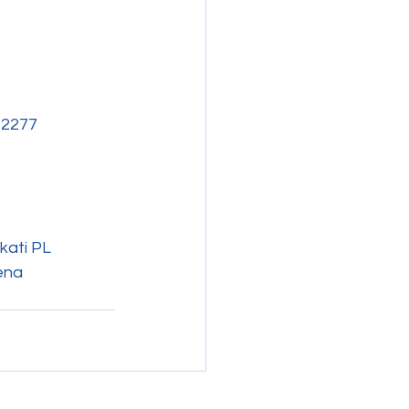
-2277
kati PL 
ena 