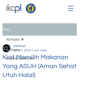
Post
All Posts
webikapl
All Posts
Jan 23, 2023
1 min read
Kiat Memilih Makanan
Kontribusi Alumni
Yang ASUH (Aman Sehat
Utuh Halal)