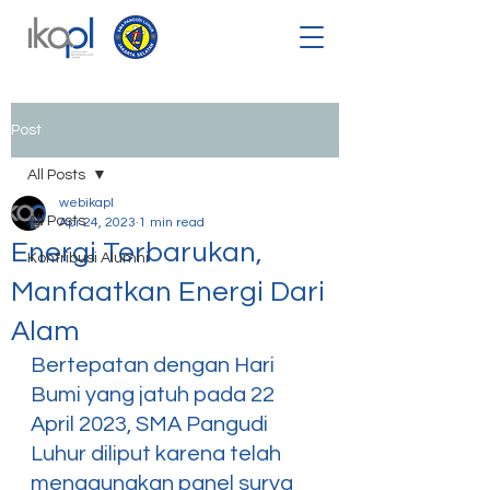
Post
All Posts
webikapl
All Posts
Apr 24, 2023
1 min read
Energi Terbarukan,
Kontribusi Alumni
Manfaatkan Energi Dari
Alam
Bertepatan dengan Hari 
Bumi yang jatuh pada 22 
April 2023, SMA Pangudi 
Luhur diliput karena telah 
menggunakan panel surya 