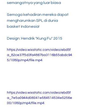
semangatnya yang luar biasa
Semoga kehadiran mereka dapat 
mengharumkan SPL di dunia 
basket Indonesia!
Design: Hendrik "Kung Fu" 2015
https://video.wixstatic.com/video/ebd5f
a_82ce37f5d3fa4867ba3116b55abdc94
5/1080p/mp4/file.mp4
https://video.wixstatic.com/video/ebd5f
a_7e5a0944d06041e584514534e5256e
00/1080p/mp4/file.mp4