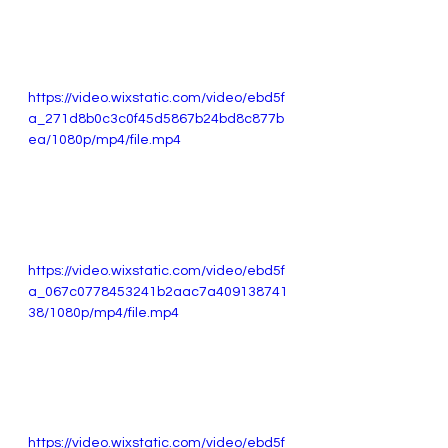
https://video.wixstatic.com/video/ebd5f
a_271d8b0c3c0f45d5867b24bd8c877b
ea/1080p/mp4/file.mp4
https://video.wixstatic.com/video/ebd5f
a_067c0778453241b2aac7a409138741
38/1080p/mp4/file.mp4
https://video.wixstatic.com/video/ebd5f