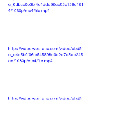
a_0dbcc0e3bf4c4dda98ab85c156d191f
4/1080p/mp4/file.mp4
https://video.wixstatic.com/video/ebd5f
a_a4e5b0f96fe545898e9a2d7d5ae245
ae/1080p/mp4/file.mp4
https://video.wixstatic.com/video/ebd5f
a_49e82743d93b420db74bc8520dbb5f
c7/1080p/mp4/file.mp4