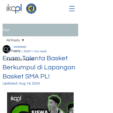
Post
All Posts
webikapl
All Posts
Jul 31, 2024
1 min read
Enam Talenta Basket
Kontribusi Alumni
Berkumpul di Lapangan
Basket SMA PL!
Updated:
Aug 19, 2024