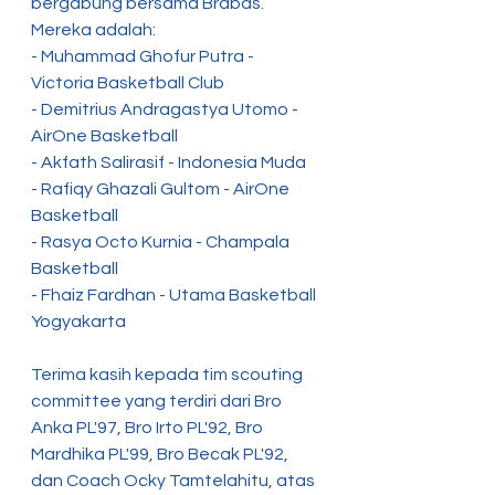
bergabung bersama Brabas. 
Mereka adalah:
- Muhammad Ghofur Putra - 
Victoria Basketball Club
- Demitrius Andragastya Utomo - 
AirOne Basketball
- Akfath Salirasif - Indonesia Muda
- Rafiqy Ghazali Gultom - AirOne 
Basketball
- Rasya Octo Kurnia - Champala 
Basketball
- Fhaiz Fardhan - Utama Basketball 
Yogyakarta
Terima kasih kepada tim scouting 
committee yang terdiri dari Bro 
Anka PL'97, Bro Irto PL'92, Bro 
Mardhika PL'99, Bro Becak PL'92, 
dan Coach Ocky Tamtelahitu, atas 