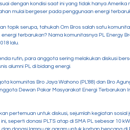
suai dengan kondisi saat ini yang tidak hanya Amerika
lahan mulai bergeser pada penggunaan energi terbaruk
n topik serupa, tahukah Om Bros salah satu komunita
 energi terbarukan? Nama komunitasnya PL Energy Br
018 lalu. 
nda rutin, para anggota sering melakukan diskusi ber
nis alumni PL di bidang energi. 
ota komunitas Bro Jaya Wahono (PL'88) dan Bro Agu
anggota Dewan Pakar Masyarakat Energi Terbarukan I
an pertemuan untuk diskusi, sejumlah kegiatan sosial 
 ini, seperti donasi PLTS atap di SMA PL sebesar 10 k
 dan donasi lampu air garam untuk korban bencana di 