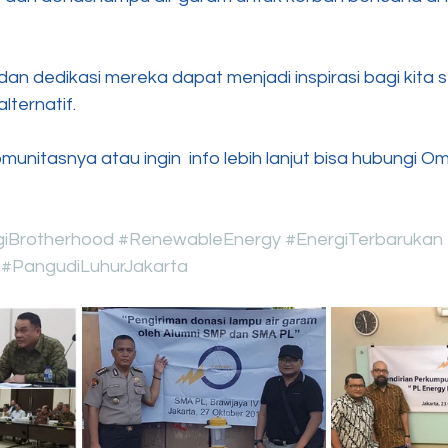
 dedikasi mereka dapat menjadi inspirasi bagi kita 
lternatif. 
omunitasnya atau ingin  info lebih lanjut bisa hubungi O
iBrotherhood
#RenewableEnergy
#EnergiTerbarukan
#PangudiLuhurJakarta