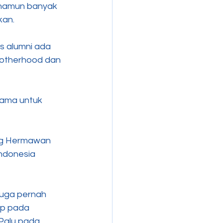
 namun banyak 
an. 
s alumni ada 
otherhood dan 
sama untuk 
ng Hermawan 
ndonesia 
juga pernah 
Wp pada 
Palu pada 