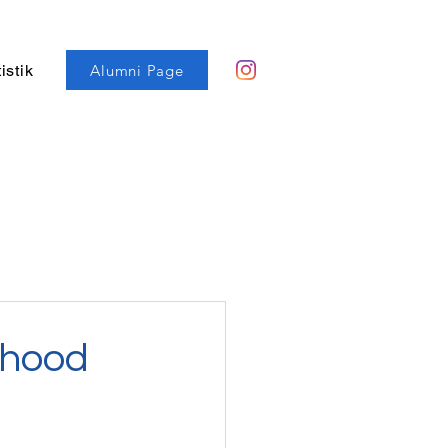
Alumni Page
istik
rhood