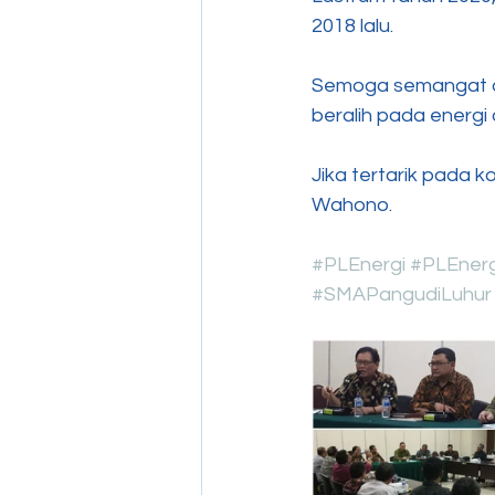
2018 lalu. 
Semoga semangat dan
beralih pada energi a
Jika tertarik pada k
Wahono. 
#PLEnergi
#PLEnerg
#SMAPangudiLuhur