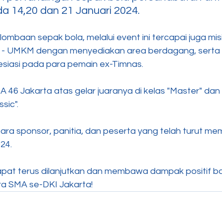
a 14,20 dan 21 Januari 2024.
mbaan sepak bola, melalui event ini tercapai juga misi
 UMKM dengan menyediakan area berdagang, serta c
esiasi pada para pemain ex-Timnas.
46 Jakarta atas gelar juaranya di kelas "Master" da
sic".
para sponsor, panitia, dan peserta yang telah turut me
24.
pat terus dilanjutkan dan membawa dampak positif ba
a SMA se-DKI Jakarta!