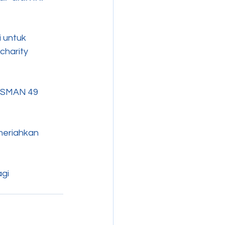
 untuk 
harity 
n SMAN 49 
meriahkan 
gi 