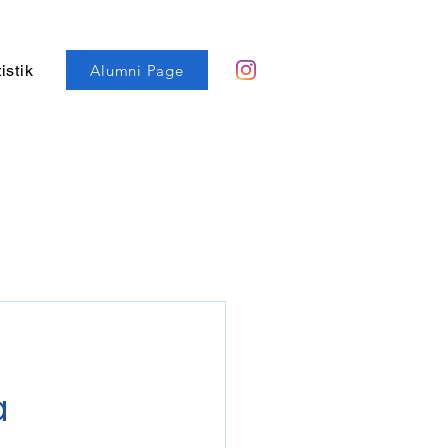
Alumni Page
istik
a