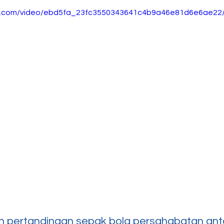
tic.com/video/ebd5fa_23fc3550343641c4b9a46e81d6e6ae22/
h pertandingan sepak bola persahabatan anta