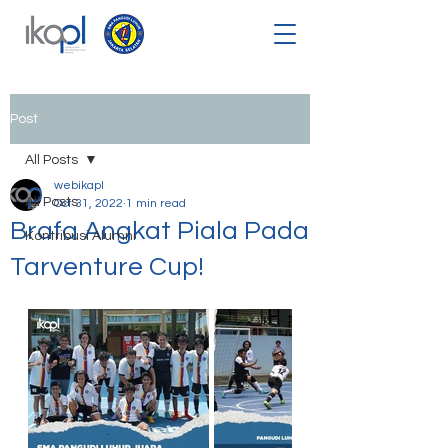
Post
All Posts
webikapl
All Posts
Oct 31, 2022
1 min read
Brafa Angkat Piala Pada
Kontribusi Alumni
Tarventure Cup!