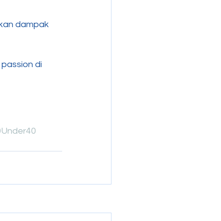
ikan dampak 
 passion di 
0Under40