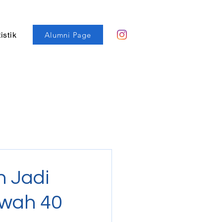
Alumni Page
istik
h Jadi
awah 40