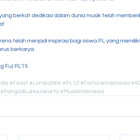
 yang berkat dedikasi dalam dunia musik telah member
a!
rena telah menjadi inspirasi bagi siswa PL yang memiliki
erus berkarya.
g Fu) PL'15
dia
#Feast
#LombaSihir
#PL12
#FortuneIndonesia
#4
#PangudiLuhurJakarta
#MusisiIndonesia