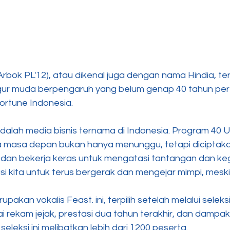
rbok PL'12), atau dikenal juga dengan nama Hindia, terp
figur muda berpengaruh yang belum genap 40 tahun pe
Fortune Indonesia.
dalah media bisnis ternama di Indonesia. Program 40 Un
masa depan bukan hanya menunggu, tetapi diciptaka
f, dan bekerja keras untuk mengatasi tantangan dan ke
i kita untuk terus bergerak dan mengejar mimpi, meskip
akan vokalis Feast. ini, terpilih setelah melalui seleksi
i rekam jejak, prestasi dua tahun terakhir, dan dampak
eleksi ini melibatkan lebih dari 1200 peserta.