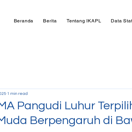
Beranda
Berita
Tentang IKAPL
Data Stat
2025
1 min read
MA Pangudi Luhur Terpili
 Muda Berpengaruh di B