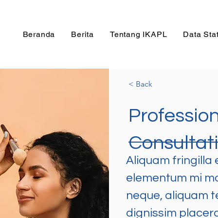
Beranda
Berita
Tentang IKAPL
Data Stat
< Back
Professio
Consultat
Aliquam fringilla 
elementum mi moll
neque, aliquam t
dignissim placera