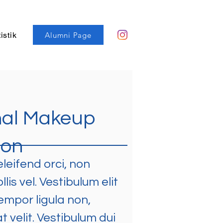
Alumni Page
istik
nal Makeup
ion
eleifend orci, non
is vel. Vestibulum elit
empor ligula non,
t velit. Vestibulum dui