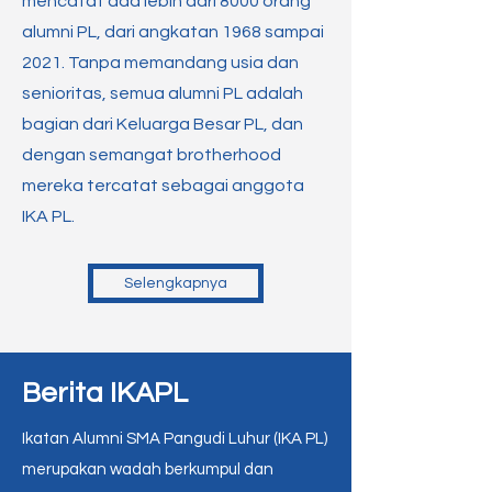
mencatat ada lebih dari 8000 orang
alumni PL, dari angkatan 1968 sampai
2021. Tanpa memandang usia dan
senioritas, semua alumni PL adalah
bagian dari Keluarga Besar PL, dan
dengan semangat brotherhood
mereka tercatat sebagai anggota
IKA PL.
Selengkapnya
Berita IKAPL
Ikatan Alumni SMA Pangudi Luhur (IKA PL)
merupakan wadah berkumpul dan